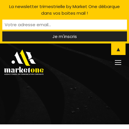
La newsletter trimestrielle by Market One débarque
dans vos boites mail !
▲