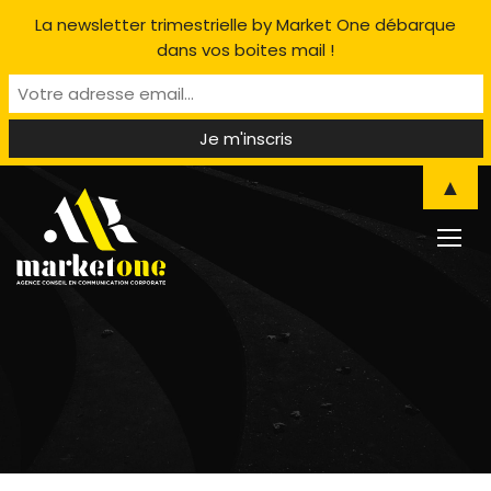
La newsletter trimestrielle by Market One débarque
dans vos boites mail !
▲